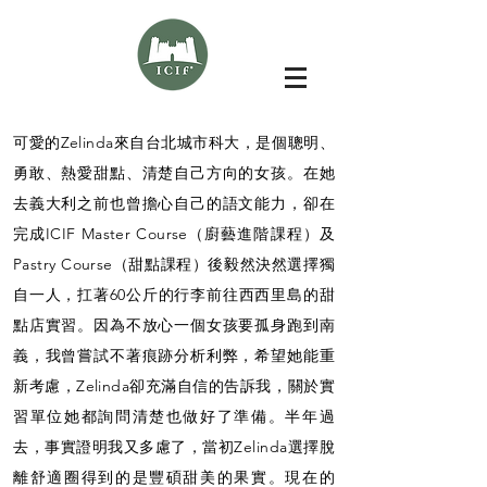
可愛的Zelinda來自台北城市科大，是個聰明、
勇敢、熱愛甜點、清楚自己方向的女孩。在她
去義大利之前也曾擔心自己的語文能力，卻在
完成ICIF Master Course（廚藝進階課程）及
Pastry Course（甜點課程）後毅然決然選擇獨
自一人，扛著60公斤的行李前往西西里島的甜
點店實習。因為不放心一個女孩要孤身跑到南
義，我曾嘗試不著痕跡分析利弊，希望她能重
新考慮，Zelinda卻充滿自信的告訴我，關於實
習單位她都詢問清楚也做好了準備。半年過
去，事實證明我又多慮了，當初Zelinda選擇脫
離舒適圈得到的是豐碩甜美的果實。現在的