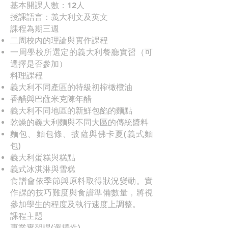
基本開課人數：12人
​授課語言：義大利文及英文
課程為期三週
二周校內的理論與實作課程
一周學校所選定的義大利餐廳實習（可
選擇是否參加）
料理課程
義大利不同產區的特級初榨橄欖油
香醋與巴薩米克陳年醋
義大利不同地區的新鮮包餡的麵點
乾燥的義大利麵與不同大區的傳統醬料
麵包、麵包條、披薩與佛卡夏(義式麵
包)
義大利蛋糕與糕點
義式冰淇淋與雪糕
食譜會依季節與原料取得狀況變動。實
作課的技巧難度與食譜準備數量，將視
參加學生的程度及執行速度上調整。
​課程主題
專業實習課(選擇性)