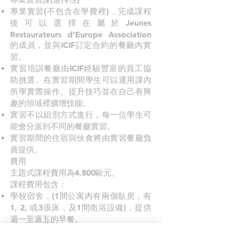
專業實習(不包含在學費裡)，完成課程
後可以選擇在屬於Jeunes
Restaurateurs d’Europe Association
的成員，並與ICIF訂定合約的餐廳內實
習。
實習培訓餐廳由ICIF經驗豐富的員工協
助挑選。在實習期間學生可以運用課內
所學實際操作、提升技巧並在自己有興
趣的領域裡擴增技能。
實習不以組別方式進行，每一位學生可
能會分派到不同的餐廳實習。
實習期間的住宿與伙食將由實習餐廳負
責提供。
費用
主題式課程費用為4,800歐元。
課程費用包含：
學校宿舍，(1間公寓內有兩個臥房，有
1, 2, 或3張床，及1間衛浴設備)，提供
週一至週五的早餐。