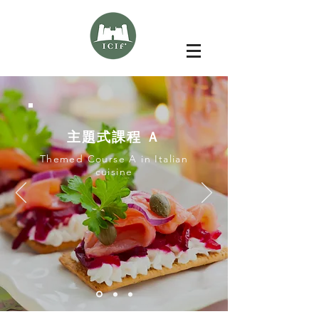
​主題式課程 Ａ
Themed Course A in Italian
cuisine